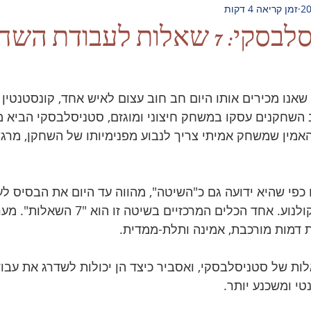
זמן קריאה 4 דקות
שיטת סטניסלבסקי: 7 שאלות לעבודת ה
 שאנו מכירים אותו היום חב חוב עצום לאיש אחד, קונסטנטין
כאשר רוב השחקנים עסקו במשחק חיצוני ומוגזם, סטניסלבסקי הביא
מין שמשחק אמיתי צריך לנבוע מפנימיותו של השחקן, מרגש
כפי שהיא ידועה גם כ"השיטה", מהווה עד היום את הבסיס ל
מקצועית בתיאטרון ובקולנוע. אחד הכלים המרכזיים 
 דמות מורכבת, אמינה ותלת-ממדית.
ניכם את 7 השאלות של סטניסלבסקי, ואסביר כיצד הן יכולות לשדרג את ע
טי ומשכנע יותר.