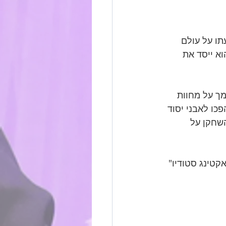
 שהשפעתו על עולם 
דנצ'נקו, הוא ייסד את 
ך על מחוות 
כו לאבני יסוד 
שחקן על 
טרסברג ושיטת ה"אקטינג סטודיו" 