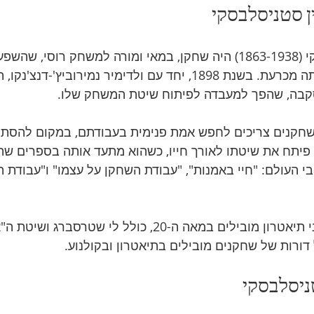
ן סטניסלבסקי
קונסטנטין סטניסלבסקי (1863-1938) היה שחקן, במאי ומורה למשחק רוסי,
התיאטרון המודרני הייתה מכרעת. בשנת 1898, יחד עם ולדימיר נמירוביץ'-
קבה, שהפך למעבדה לפיתוח שיטת המשחק שלו.
חקנים צריכים לחפש אמת פנימית בעבודתם, במקום להסתמ
א פיתח את שיטתו לאורך חייו, כשהוא מתעד אותה בספרים שהפ
העולם: "חיי באמנות", "עבודת השחקן על עצמו" ו"עבודת ה
תורתו השפיעה על אמני תיאטרון מובילים במאה ה-20, כולל לי ש
דורות של שחקנים מובילים בתיאטרון ובקולנוע.
ניסלבסקי