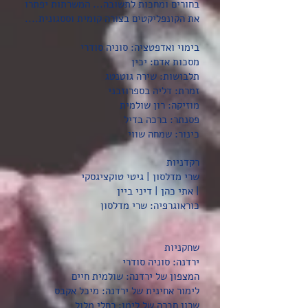
בחורים ומחכות לתשובה... המשרתות יפתרו
את הקונפליקטים בצורה קומית וססגונית....
בימוי ואדפטציה: סוניה סודרי
מסכות אדם: יכין
תלבושות: שירה גוטנטג
זמרת: דליה בספרוזבני
מוזיקה: רון שולמית
פסנתר: ברכה בדיל
כינור: שמחה שווי
רקדניות
שרי מדלסון | גיטי טוקציגסקי
| אתי כהן | דיני ביין
כוראוגרפיה: שרי מדלסון
שחקניות
ירדנה: סוניה סודרי
המצפון של ירדנה: שולמית חיים
לימור אחינית של ירדנה: מיכל אקבס
שרון חברה של לימו: רחלי מלול