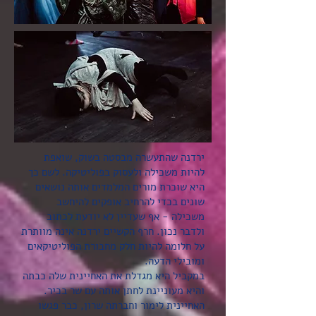
ירדנה שהתעשרה מבסטה בשוק, שואפת
להיות משכילה ולעסוק בפוליטיקה. לשם כך
היא שוכרת מורים המלמדים אותה נושאים
שונים בכדי להרחיב אופקים להיחשב
משכילה - אף שעדיין לא יודעת לכתוב
ולדבר נכון. חרף הקשיים ירדנה אינה מוותרת
על חלומה להיות חלק מחבורת הפוליטיקאים
ומובילי הדעה.
במקביל היא מגדלת את האחיינית שלה כבתה
והיא מעוניינת לחתן אותה עם שר בכיר.
האחיינית לימור וחברתה שרון, כבר פגשו