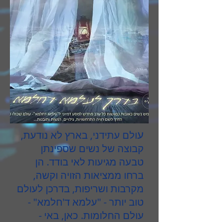
ע
ולם עתידני, בארץ לא נודעת,
קבוצה של נשים שספינתן
טבעה מגיעות לאי בודד. הן
ברחו ממציאות הזויה וקשה,
מקרבות ושריפות, בדרכן לעולם
טוב יותר - "עלמא ד'חלמא" -
עולם החלומות. כאן, באי -