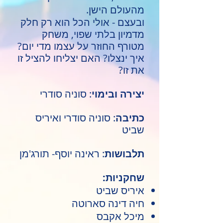
מהעולם הישן.
ובעצם - אולי הכל הוא רק חלק
מדמיון בלתי שפוי, משחק
מטורף החוזר על עצמו מדי יום?
איך ינצלו? האם יצליחו להציל זו
את זו?
יצירה ובימוי
: סוניה סודרי
כתיבה
: סוניה סודרי ואיריס
שביט
תלבושות
: ראינה יוסף- תורג'מן
שחקניות:
איריס שביט
חיה דינה סארוטה
מיכל אקבס