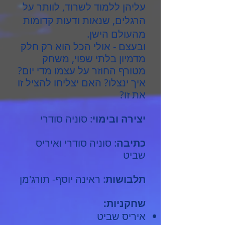
עליהן ללמוד לשרוד, לוותר על
הרגלים, שנאות ודעות קדומות
מהעולם הישן.
ובעצם - אולי הכל הוא רק חלק
מדמיון בלתי שפוי, משחק
מטורף החוזר על עצמו מדי יום?
איך ינצלו? האם יצליחו להציל זו
את זו?
יצירה ובימוי
: סוניה סודרי
כתיבה
: סוניה סודרי ואיריס
שביט
תלבושות
: ראינה יוסף- תורג'מן
שחקניות:
איריס שביט